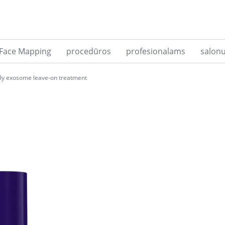
 Face Mapping
procedūros
profesionalams
salon
ily exosome leave-on treatment