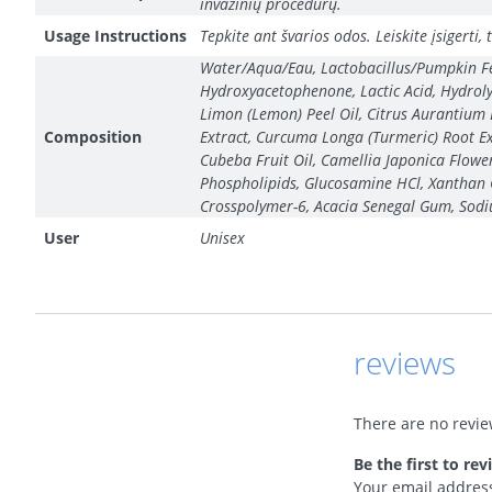
invazinių procedūrų.
Usage Instructions
Tepkite ant švarios odos. Leiskite įsigerti
Water/Aqua/Eau, Lactobacillus/Pumpkin Fer
Hydroxyacetophenone, Lactic Acid, Hydroly
Limon (Lemon) Peel Oil, Citrus Aurantium D
Composition
Extract, Curcuma Longa (Turmeric) Root Ext
Cubeba Fruit Oil, Camellia Japonica Flower 
Phospholipids, Glucosamine HCl, Xanthan 
Crosspolymer-6, Acacia Senegal Gum, Sodi
User
Unisex
reviews
There are no revie
Be the first to r
Your email address