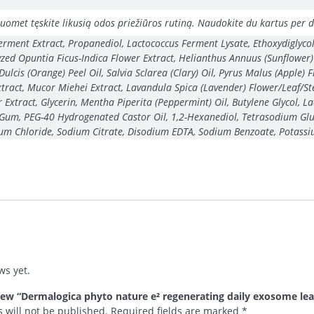
, tuomet tęskite likusią odos priežiūros rutiną. Naudokite du kartus per 
ment Extract, Propanediol, Lactococcus Ferment Lysate, Ethoxydiglycol,
zed Opuntia Ficus-Indica Flower Extract, Helianthus Annuus (Sunflower) 
ulcis (Orange) Peel Oil, Salvia Sclarea (Clary) Oil, Pyrus Malus (Apple) 
ract, Mucor Miehei Extract, Lavandula Spica (Lavender) Flower/Leaf/Ste
Extract, Glycerin, Mentha Piperita (Peppermint) Oil, Butylene Glycol, La
Gum, PEG-40 Hydrogenated Castor Oil, 1,2-Hexanediol, Tetrasodium Glut
um Chloride, Sodium Citrate, Disodium EDTA, Sodium Benzoate, Potassium
ws yet.
eview “Dermalogica phyto nature e² regenerating daily exosome le
 will not be published.
Required fields are marked
*