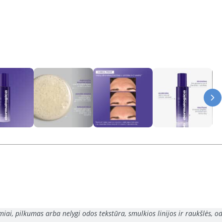
, pilkumas arba nelygi odos tekstūra, smulkios linijos ir raukšlės, o