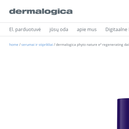
El. parduotuvė
jūsų oda
apie mus
Digitaalne
home
/
serumai ir stiprikliai
/ dermalogica phyto nature e² regenerating da