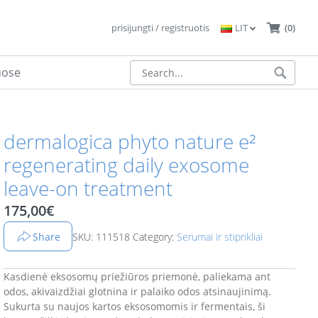
prisijungti / registruotis
LIT
(0)
uose
dermalogica phyto nature e²
regenerating daily exosome
leave-on treatment
175,00
€
Share
SKU: 111518
Category:
Serumai ir stiprikliai
Kasdienė eksosomų priežiūros priemonė, paliekama ant
odos, akivaizdžiai glotnina ir palaiko odos atsinaujinimą.
Sukurta su naujos kartos eksosomomis ir fermentais, ši