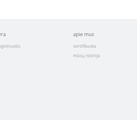
yra
apie mus
egistruotis
sertifikuota
mūsų istorija