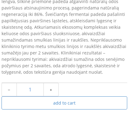
lengva, šilkinė priemonė padeda atgaivinti natūralų odos
paviršiaus atsinaujinimo procesą, pagerindama natūralią
regeneraciją iki 86%. Šveičiantys fermentai padeda pašalinti
papilkėjusias paviršines ląsteles, atskleisdami lygesnę ir
skaistesnę odą. Atkuriamasis eksosomų kompleksas veikia
keliuose odos paviršiaus sluoksniuose, akivaizdžiai
sumažindamas smulkias linijas ir raukšles. Nepriklausomo
klinikinio tyrimo metu smulkios linijos ir raukšlės akivaizdžiai
sumažėjo jau per 2 savaites. Klinikiniai rezultatai –
nepriklausomi tyrimai: akivaizdžiai sumažina odos senėjimo
požymius per 2 savaites, oda atrodo lygesnė, skaistesnė ir
tolygesnė, odos tekstūra gerėja naudojant nuolat.
﹣
﹢
add to cart