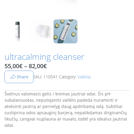
ultracalming cleanser
Price range: 55,00€ through 8
55,00
€
–
82,00
€
Share
SKU: 110541
Category:
Valikliai
Švelnus valomasis gelis / kremas jautriai odai. Šis pH
subalansuotas, neputojantis valiklis padeda nuraminti ir
atvėsinti jautrią ar pernelyg daug apdirbamą odą. Subtiliai
sustiprina odos apsauginį barjerą, nepalikdamas dirginančių
likučių. Lengvai nuplauna ar nuvalo, todėl yra idealus jautriai
odai.