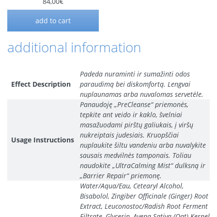
84,00
€
add to cart
additional information
Padeda nuraminti ir sumažinti odos
Effect Description
paraudimą bei diskomfortą. Lengvai
nuplaunamas arba nuvalomas servetėle.
Panaudoję „PreCleanse“ priemonės,
tepkite ant veido ir kaklo, švelniai
masažuodami pirštų galiukais, į viršų
nukreiptais judesiais. Kruopščiai
Usage Instructions
nuplaukite šiltu vandeniu arba nuvalykite
sausais medvilnės tamponais. Toliau
naudokite „UltraCalming Mist“ dulksną ir
„Barrier Repair“ priemonę.
Water/Aqua/Eau, Cetearyl Alcohol,
Bisabolol, Zingiber Officinale (Ginger) Root
Extract, Leuconostoc/Radish Root Ferment
Filtrate, Glycerin, Avena Sativa (Oat) Kernel