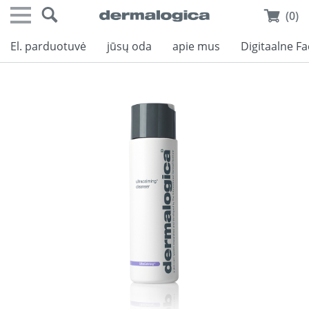
(0)
El. parduotuvė
jūsų oda
apie mus
Digitaalne F