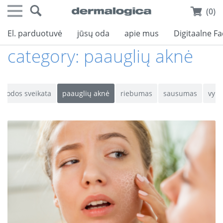
(0)
El. parduotuvė
jūsų oda
apie mus
Digitaalne F
category:
paauglių aknė
odos sveikata
paauglių aknė
riebumas
sausumas
vyr